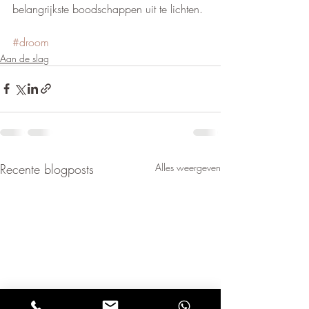
belangrijkste boodschappen uit te lichten.
#droom
Aan de slag
Recente blogposts
Alles weergeven