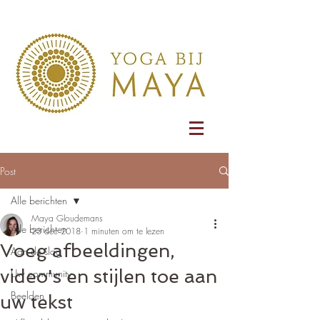
Post
Alle berichten
Maya Gloudemans
Alle berichten
23 dec 2018
1 minuten om te lezen
Voeg afbeeldingen,
Aan de slag
video's en stijlen toe aan
Uw community
Beelden
uw tekst